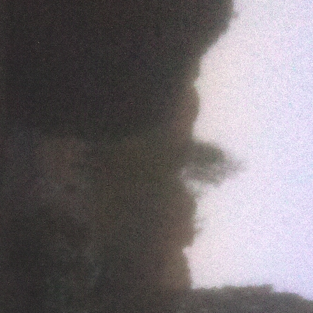
Pièce du Boucher
16 €
Snack du Golfeur
12 €
Suggestion du Jour
14 €